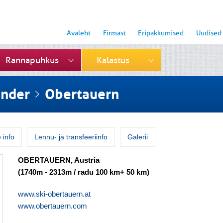
Avaleht
Firmast
Eripakkumised
Uudised
Rannapuhkus
Kalastus
ender
Obertauern
 info
Lennu- ja transfeeriinfo
Galerii
OBERTAUERN, Austria
(1740m - 2313m / radu 100 km+ 50 km)
www.ski-obertauern.at
www.obertauern.com