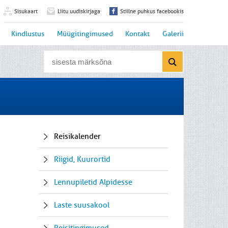
Sisukaart
Liitu uudiskirjaga
Stiilne puhkus facebookis
Kindlustus
Müügitingimused
Kontakt
Galerii
Reisikalender
Riigid, Kuurortid
Lennupiletid Alpidesse
Laste suusakool