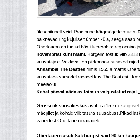
ülesehituselt veidi Prantsuse kõrgmägede suusakü
paiknevad ringikujuliselt ümber küla, seega saab pe
Obertauern on tuntud hästi lumerohke regioonina j
novembrist kuni maini.
Kõrgeim tõstuk viib 2313 
suusatajale. Valdavalt on piirkonnas punased rajad k
Ansambel The Beatles
filmis 1965 a märtis Ober
suusatada samadel radadel kus The Beatlesi liikmed 
meeleolu!
Kahel päeval nädalas toimub valgustatud rajal 
Grosseck suusakeskus
asub ca 15-km kaugusel j
mäepilet ja kohale viib tasuta suusabuss.Pikad l
vaheldust Obertauerni radadele.
Obertauern asub Salzburgist vaid 90 km kauguse