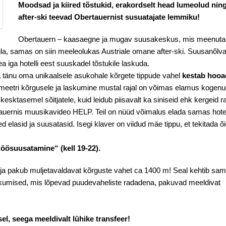
Moodsad ja kiired tõstukid, erakordselt head lumeolud nin
after-ski teevad Obertauernist susuatajate lemmiku!
Obertauern – kaasaegne ja mugav suusakeskus, mis meenut
la, samas on siin meeleolukas Austriale omane after-ski. Suusanõlv
a iga hotelli eest suuskadel tõstukile laskuda.
a tänu oma unikaalsele asukohale kõrgete tippude vahel
kestab hooa
meetri kõrgusele ja laskumine mustal rajal on võimas elamus kogen
esktasemel sõitjatele, kuid leidub piisavalt ka siniseid ehk kergeid r
tauernis muusikavideo HELP. Teil on nüüd võimalus elada samas hotel
elasid ja suusatasid. Isegi klaver on viidud mäe tippu, et tekitada õi
„öösuusatamine“ (kell 19-22).
a pakub muljetavaldavat kõrguste vahet ca 1400 m! Seal kehtib sa
askumised, mis lõpevad puudevaheliste radadena, pakuvad meeldivat
l, seega meeldivalt lühike transfeer!