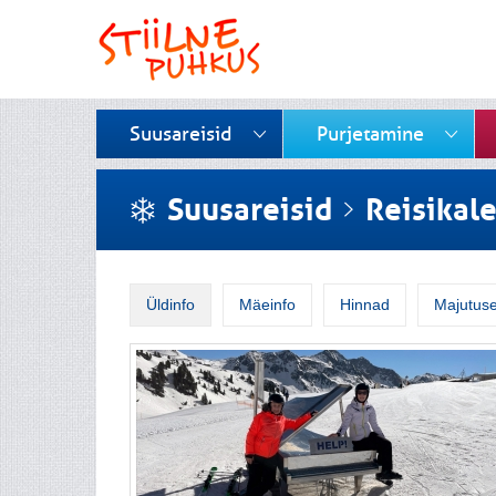
Suusareisid
Purjetamine
Suusareisid
Reisikal
Üldinfo
Mäeinfo
Hinnad
Majutuse