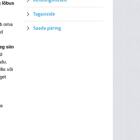
Reisitingimused
g lõbus
Tagasiside
ab oma
Saada päring
ad
eg siin
ud
adu.
lis või
get
ma